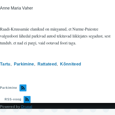
Anne Maria Vaher
Raadi-Kruusamäe elanikud on märganud, et Nurme-Puiestee
valgusfoori lähedal parkivad autod tekitavad liiklejates segadust, sest
tundub, et nad ei pargi, vaid ootavad foori taga.
Tartu
Parkimine
Rattateed
Kõnniteed
Parkimine
RSS-voog
Powered by
Drupal