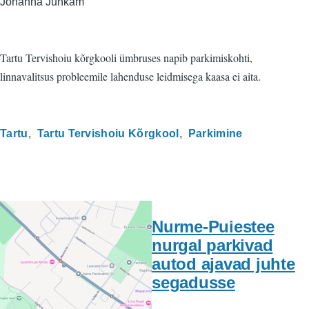
Johanna Juhkam
Tartu Tervishoiu kõrgkooli ümbruses napib parkimiskohti,
linnavalitsus probleemile lahenduse leidmisega kaasa ei aita.
Tartu
Tartu Tervishoiu Kõrgkool
Parkimine
Nurme-Puiestee
nurgal parkivad
autod ajavad juhte
segadusse