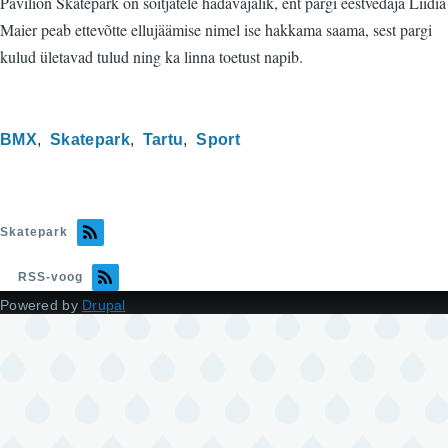
Pavilion Skatepark on sõitjatele hädavajalik, ent pargi eestvedaja Liidia
Maier peab ettevõtte ellujäämise nimel ise hakkama saama, sest pargi
kulud ületavad tulud ning ka linna toetust napib.
BMX
Skatepark
Tartu
Sport
Skatepark
RSS-voog
Powered by
Drupal