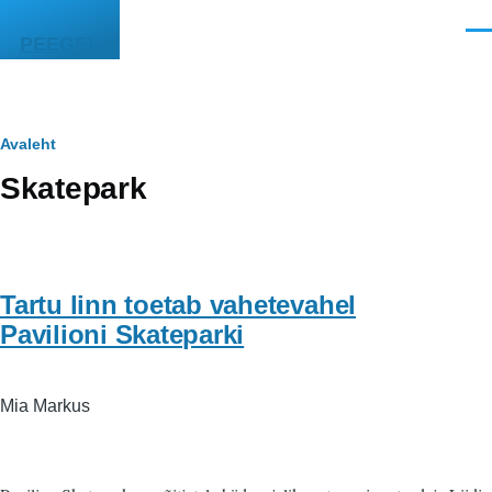
Liigu edasi põhisisu juurde
Men
PEEGEL
Leivapuru
Avaleht
Skatepark
Tartu linn toetab vahetevahel
Pavilioni Skateparki
Mia Markus