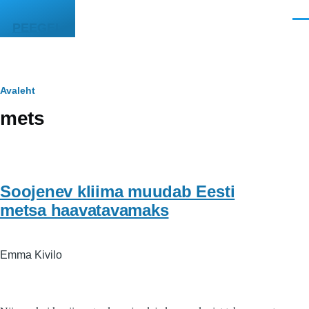
Liigu edasi põhisisu juurde
Men
PEEGEL
Leivapuru
Avaleht
mets
Soojenev kliima muudab Eesti
metsa haavatavamaks
Emma Kivilo