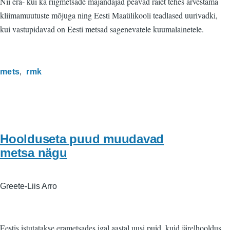
Nii era- kui ka riigmetsade majandajad peavad raiet tehes arvestama
kliimamuutuste mõjuga ning Eesti Maaülikooli teadlased uurivadki,
kui vastupidavad on Eesti metsad sagenevatele kuumalainetele.
mets
rmk
Hoolduseta puud muudavad
metsa nägu
Greete-Liis Arro
Eestis istutatakse erametsades igal aastal uusi puid, kuid järelhooldus