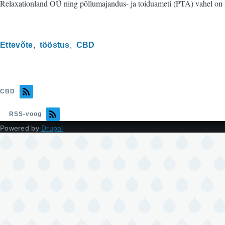
Relaxationland OÜ ning põllumajandus- ja toiduameti (PTA) vahel on l
Ettevõte
tööstus
CBD
CBD
RSS-voog
Powered by
Drupal