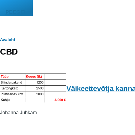
Liigu edasi põhisisu juurde
PEEGEL
Leivapuru
Avaleht
CBD
Väikeettevõtja kann
Johanna Juhkam