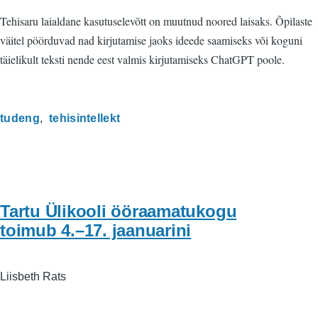
Tehisaru laialdane kasutuselevõtt on muutnud noored laisaks. Õpilaste
väitel pöörduvad nad kirjutamise jaoks ideede saamiseks või koguni
täielikult teksti nende eest valmis kirjutamiseks ChatGPT poole.
tudeng
tehisintellekt
Tartu Ülikooli ööraamatukogu
toimub 4.–17. jaanuarini
Liisbeth Rats