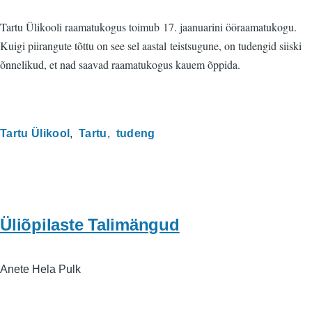
Tartu Ülikooli raamatukogus toimub 17. jaanuarini ööraamatukogu.
Kuigi piirangute tõttu on see sel aastal teistsugune, on tudengid siiski
õnnelikud, et nad saavad raamatukogus kauem õppida.
Tartu Ülikool
Tartu
tudeng
Üliõpilaste Talimängud
Anete Hela Pulk