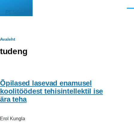
Liigu edasi põhisisu juurde
Men
PEEGEL
Leivapuru
Avaleht
tudeng
Õpilased lasevad enamusel
koolitöödest tehisintellektil ise
ära teha
Erol Kungla