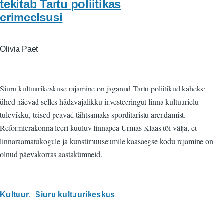
tekitab Tartu poliitikas
erimeelsusi
Olivia Paet
Siuru kultuurikeskuse rajamine on jaganud Tartu poliitikud kaheks:
ühed näevad selles hädavajalikku investeeringut linna kultuurielu
tulevikku, teised peavad tähtsamaks sporditaristu arendamist.
Reformierakonna leeri kuuluv linnapea Urmas Klaas tõi välja, et
linnaraamatukogule ja kunstimuuseumile kaasaegse kodu rajamine on
olnud päevakorras aastakümneid.
Kultuur
Siuru kultuurikeskus