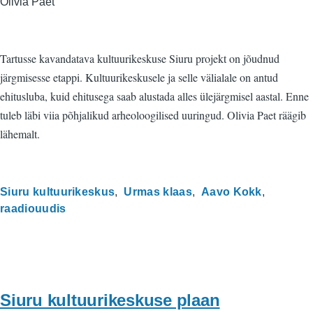
Olivia Paet
Tartusse kavandatava kultuurikeskuse Siuru projekt on jõudnud
järgmisesse etappi. Kultuurikeskusele ja selle välialale on antud
ehitusluba, kuid ehitusega saab alustada alles ülejärgmisel aastal. Enne
tuleb läbi viia põhjalikud arheoloogilised uuringud. Olivia Paet räägib
lähemalt.
Siuru kultuurikeskus
Urmas klaas
Aavo Kokk
raadiouudis
Siuru kultuurikeskuse plaan