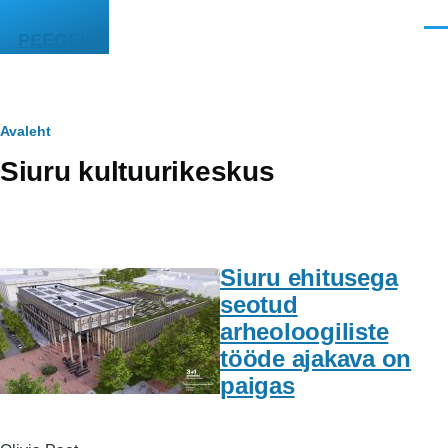
Liigu edasi põhisisu juurde
Men
PEEGEL
Leivapuru
Avaleht
Siuru kultuurikeskus
Siuru ehitusega
seotud
arheoloogiliste
tööde ajakava on
paigas