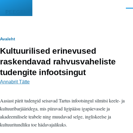
Liigu edasi põhisisu juurde
Men
PEEGEL
Leivapuru
Avaleht
Kultuurilised erinevused
raskendavad rahvusvaheliste
tudengite infootsingut
Annabrit Tätte
Aasiast pärit tudengid seisavad Tartus infootsingul silmitsi keele- ja
kultuuribarjääridega, mis piiravad ligipääsu igapäevasele ja
akadeemilisele teabele ning muudavad selge, ingliskeelse ja
kultuuritundliku toe hädavajalikuks.