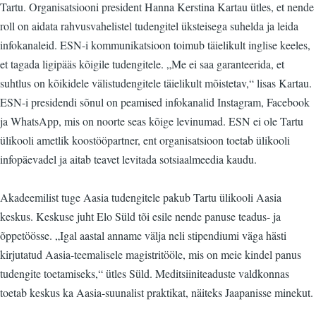
Tartu. Organisatsiooni president Hanna Kerstina Kartau ütles, et nende
roll on aidata rahvusvahelistel tudengitel üksteisega suhelda ja leida
infokanaleid. ESN-i kommunikatsioon toimub täielikult inglise keeles,
et tagada ligipääs kõigile tudengitele. „Me ei saa garanteerida, et
suhtlus on kõikidele välistudengitele täielikult mõistetav,“ lisas Kartau.
ESN-i presidendi sõnul on peamised infokanalid Instagram, Facebook
ja WhatsApp, mis on noorte seas kõige levinumad. ESN ei ole Tartu
ülikooli ametlik koostööpartner, ent organisatsioon toetab ülikooli
infopäevadel ja aitab teavet levitada sotsiaalmeedia kaudu.
Akadeemilist tuge Aasia tudengitele pakub Tartu ülikooli Aasia
keskus. Keskuse juht Elo Süld tõi esile nende panuse teadus- ja
õppetöösse. „Igal aastal anname välja neli stipendiumi väga hästi
kirjutatud Aasia-teemalisele magistritööle, mis on meie kindel panus
tudengite toetamiseks,“ ütles Süld. Meditsiiniteaduste valdkonnas
toetab keskus ka Aasia-suunalist praktikat, näiteks Jaapanisse minekut.