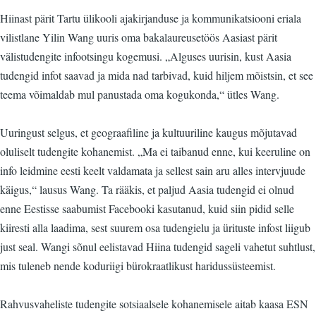
Hiinast pärit Tartu ülikooli ajakirjanduse ja kommunikatsiooni eriala
vilistlane Yilin Wang uuris oma bakalaureusetöös Aasiast pärit
välistudengite infootsingu kogemusi. „Alguses uurisin, kust Aasia
tudengid infot saavad ja mida nad tarbivad, kuid hiljem mõistsin, et see
teema võimaldab mul panustada oma kogukonda,“ ütles Wang.
Uuringust selgus, et geograafiline ja kultuuriline kaugus mõjutavad
oluliselt tudengite kohanemist. „Ma ei taibanud enne, kui keeruline on
info leidmine eesti keelt valdamata ja sellest sain aru alles intervjuude
käigus,“ lausus Wang. Ta rääkis, et paljud Aasia tudengid ei olnud
enne Eestisse saabumist Facebooki kasutanud, kuid siin pidid selle
kiiresti alla laadima, sest suurem osa tudengielu ja ürituste infost liigub
just seal. Wangi sõnul eelistavad Hiina tudengid sageli vahetut suhtlust,
mis tuleneb nende koduriigi bürokraatlikust haridussüsteemist.
Rahvusvaheliste tudengite sotsiaalsele kohanemisele aitab kaasa ESN