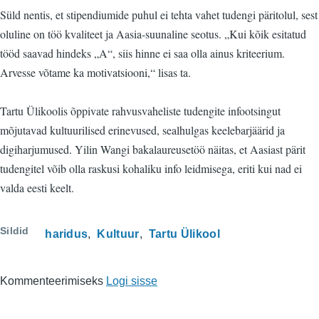
Süld nentis, et stipendiumide puhul ei tehta vahet tudengi päritolul, sest
oluline on töö kvaliteet ja Aasia-suunaline seotus. „Kui kõik esitatud
tööd saavad hindeks „A“, siis hinne ei saa olla ainus kriteerium.
Arvesse võtame ka motivatsiooni,“ lisas ta.
Tartu Ülikoolis õppivate rahvusvaheliste tudengite infootsingut
mõjutavad kultuurilised erinevused, sealhulgas keelebarjäärid ja
digiharjumused. Yilin Wangi bakalaureusetöö näitas, et Aasiast pärit
tudengitel võib olla raskusi kohaliku info leidmisega, eriti kui nad ei
valda eesti keelt.
Sildid
haridus
Kultuur
Tartu Ülikool
Kommenteerimiseks
Logi sisse