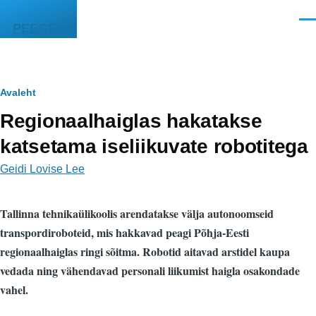
Liigu edasi põhisisu juurde
Men
PEEGEL
Leivapuru
Avaleht
Regionaalhaiglas hakatakse
katsetama iseliikuvate robotitega
Geidi Lovise Lee
Tallinna tehnikaülikoolis arendatakse välja autonoomseid
transpordiroboteid, mis hakkavad peagi Põhja-Eesti
regionaalhaiglas ringi sõitma. Robotid aitavad arstidel kaupa
vedada ning vähendavad personali liikumist haigla osakondade
vahel.