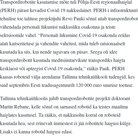
Transpordirobotite kasutamise mõte tuli Põhja-Eesti regionaalhaiglal
(PERH) pärast kevadist Covid-19 nakkuslainet. PERH-i infrastruktuuri
tehnilise toe talituse projektijuhi Revo Pauki sõnul aitab transpordirobot
vähendada personali liikumist nakkusliku osakonna ja teiste
sektsioonide vahel. “Personali liikumine Covid-19 osakonda eeldas
alati kaitseriietuse ja vahendite vahetust, mida tuleb ratsionaalselt
kasutada ka siis, kui nende tagavara on piisav. Seega oli idee
transpordirobotit kasutada meditsiinitarvikute transpordiks haigla
kesklaost või apteegist Covid-19 osakonda,” rääkis Pauk. PERH
kaasas roboteid välja arendama Tallinna tehnikaülikooli tudengid, kes
said septembris Eesti teadusagentuurilt 120 000 euro suuruse toetuse.
Tallinna tehnikaülikoolis juhib transpordirobotite projekti doktorant
Martin Rebane, kelle sõnul on sarnased robotid ka teistes maailma
haiglates kasutusel. Ta rääkis, et nakkusohu korral on roboteid
kasutada hea, sest erinevalt inimestest ei jää robotitele haigusi külge.
Lisaks ei kanna robotid haigusi edasi.