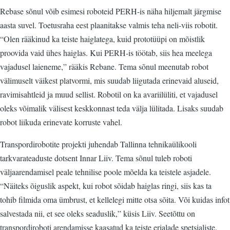
Rebase sõnul võib esimesi roboteid PERH-is näha hiljemalt järgmise
aasta suvel. Toetusraha eest plaanitakse valmis teha neli-viis robotit.
“Olen rääkinud ka teiste haiglatega, kuid prototüüpi on mõistlik
proovida vaid ühes haiglas. Kui PERH-is töötab, siis hea meelega
vajadusel laieneme,” rääkis Rebane. Tema sõnul meenutab robot
välimuselt väikest platvormi, mis suudab liigutada erinevaid aluseid,
ravimisahtleid ja muud sellist. Robotil on ka avariilüliti, et vajadusel
oleks võimalik välisest keskkonnast teda välja lülitada. Lisaks suudab
robot liikuda erinevate korruste vahel.
Transpordirobotite projekti juhendab Tallinna tehnikaülikooli
tarkvarateaduste dotsent Innar Liiv. Tema sõnul tuleb roboti
väljaarendamisel peale tehnilise poole mõelda ka teistele asjadele.
“Näiteks õiguslik aspekt, kui robot sõidab haiglas ringi, siis kas ta
tohib filmida oma ümbrust, et kellelegi mitte otsa sõita. Või kuidas infot
salvestada nii, et see oleks seaduslik,” küsis Liiv. Seetõttu on
transpordiroboti arendamisse kaasatud ka teiste erialade spetsialiste.