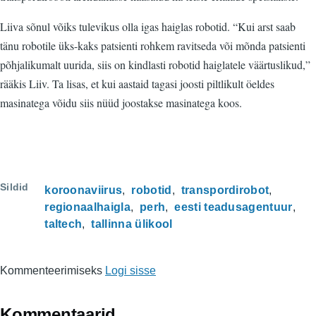
Liiva sõnul võiks tulevikus olla igas haiglas robotid. “Kui arst saab
tänu robotile üks-kaks patsienti rohkem ravitseda või mõnda patsienti
põhjalikumalt uurida, siis on kindlasti robotid haiglatele väärtuslikud,”
rääkis Liiv. Ta lisas, et kui aastaid tagasi joosti piltlikult öeldes
masinatega võidu siis nüüd joostakse masinatega koos.
Sildid
koroonaviirus
robotid
transpordirobot
regionaalhaigla
perh
eesti teadusagentuur
taltech
tallinna ülikool
Kommenteerimiseks
Logi sisse
Kommentaarid