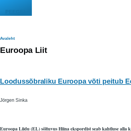
Liigu edasi põhisisu juurde
PEEGEL
Leivapuru
Avaleht
Euroopa Liit
Loodussõbraliku Euroopa võti peitub 
Jörgen Sinka
Euroopa Liidu (EL) sõltuvus Hiina ekspordist seab kahtluse alla 