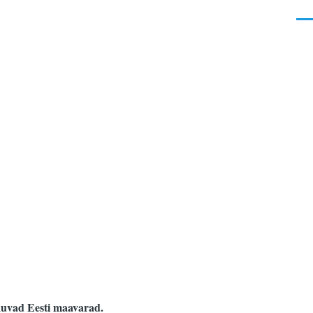
Men
pakuvad Eesti maavarad.