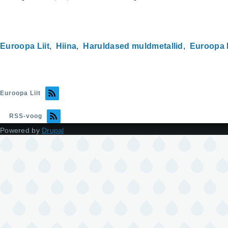
Euroopa Liit
Hiina
Haruldased muldmetallid
Euroopa 
Euroopa Liit
RSS-voog
Powered by
Drupal