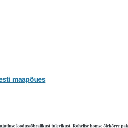
Eesti maapõues
kujutluse loodussõbralikust tulevikust. Rohelise homse õlekõrre 