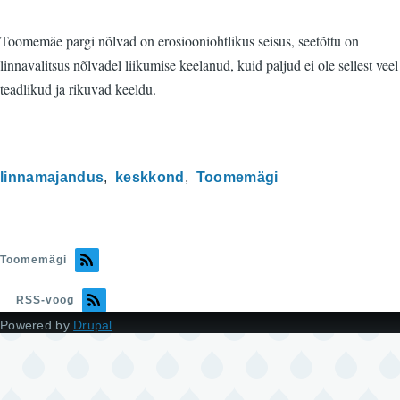
Toomemäe pargi nõlvad on erosiooniohtlikus seisus, seetõttu on
linnavalitsus nõlvadel liikumise keelanud, kuid paljud ei ole sellest veel
teadlikud ja rikuvad keeldu.
linnamajandus
keskkond
Toomemägi
Toomemägi
RSS-voog
Powered by
Drupal