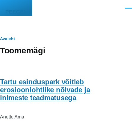
Liigu edasi põhisisu juurde
Men
PEEGEL
Leivapuru
Avaleht
Toomemägi
Tartu esinduspark võitleb
erosiooniohtlike nõlvade ja
inimeste teadmatusega
Anette Ama