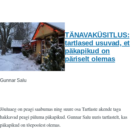
TÄNAVAKÜSITLUS:
tartlased usuvad, et
päkapikud on
päriselt olemas
Gunnar Salu
Jõuluaeg on peagi saabumas ning suure osa Tartlaste akende taga
hakkavad peagi piiluma päkapikud. Gunnar Salu uuris tartlastelt, kas
päkapikud on tõepoolest olemas.