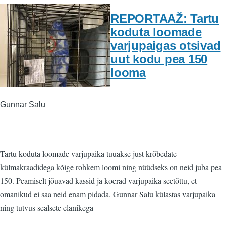
REPORTAAŽ: Tartu
koduta loomade
varjupaigas otsivad
uut kodu pea 150
looma
Gunnar Salu
Tartu koduta loomade varjupaika tuuakse just krõbedate
külmakraadidega kõige rohkem loomi ning nüüdseks on neid juba pea
150. Peamiselt jõuavad kassid ja koerad varjupaika seetõttu, et
omanikud ei saa neid enam pidada. Gunnar Salu külastas varjupaika
ning tutvus sealsete elanikega