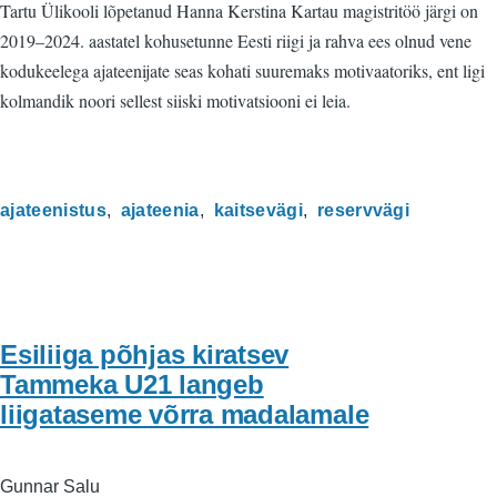
Tartu Ülikooli lõpetanud Hanna Kerstina Kartau magistritöö järgi on
2019–2024. aastatel kohusetunne Eesti riigi ja rahva ees olnud vene
kodukeelega ajateenijate seas kohati suuremaks motivaatoriks, ent ligi
kolmandik noori sellest siiski motivatsiooni ei leia.
ajateenistus
ajateenia
kaitsevägi
reservvägi
Esiliiga põhjas kiratsev
Tammeka U21 langeb
liigataseme võrra madalamale
Gunnar Salu