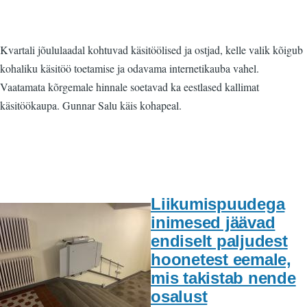
Kvartali jõululaadal kohtuvad käsitöölised ja ostjad, kelle valik kõigub
kohaliku käsitöö toetamise ja odavama internetikauba vahel.
Vaatamata kõrgemale hinnale soetavad ka eestlased kallimat
käsitöökaupa. Gunnar Salu käis kohapeal.
Liikumispuudega
inimesed jäävad
endiselt paljudest
hoonetest eemale,
mis takistab nende
osalust