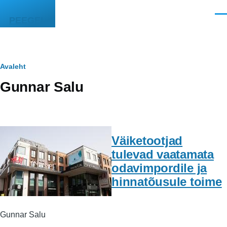
Liigu edasi põhisisu juurde
Men
PEEGEL
Leivapuru
Avaleht
Gunnar Salu
Väiketootjad
tulevad vaatamata
odavimpordile ja
hinnatõusule toime
Gunnar Salu