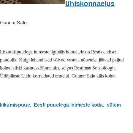
ühiskonnaelus
Gunnar Salu
Liikumispuudega inimeste ligipääs hoonetele on Eestis endiselt
puudulik. Kuigi lahendused võivad vastata nõuetele, jäävad paljud
kohad siiski kasutuskõlbmatuks, selgus Eestimaa Sotsioloogia
Üliõpilaste Liidu korraldatud arutelul. Gunnar Salu käis kohal.
liikumispuue
Eesti puuetega inimeste koda
sülem