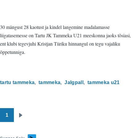
30 mängust 28 kaotust ja kindel langemine madalamasse
liigatasemesse on Tartu JK Tammeka U21 meeskonna jaoks tõsiasi,
ent klubi tegevjuhi Kristjan Tiiriku hinnangul on tegu vajaliku
õppetunniga.
tartu tammeka
tammeka
Jalgpall
tammeka u21
1
Pagination
Järgmine
leht