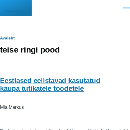
Liigu edasi põhisisu juurde
Men
PEEGEL
Leivapuru
Avaleht
teise ringi pood
Eestlased eelistavad kasutatud
kaupa tutikatele toodetele
Mia Markus