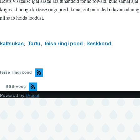
Eestis visatakse igal aastal ära tuhandeid tonne rõivaid, kuid samal ajal
koguvad hoogu ka teise ringi poed, kuna seal on riided odavamad ning
nii saab hoida loodust.
kaltsukas
Tartu
teise ringi pood
keskkond
teise ringi pood
RSS-voog
Powered by
Drupal