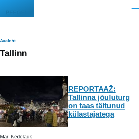
Liigu edasi põhisisu juurde
Men
PEEGEL
Leivapuru
Avaleht
Tallinn
REPORTAAŽ:
Tallinna jõuluturg
on taas täitunud
külastajatega
Mari Kedelauk