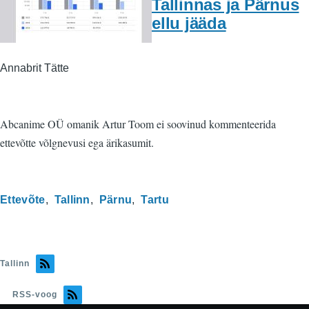
Tallinnas ja Pärnus
ellu jääda
Annabrit Tätte
Abcanime OÜ omanik Artur Toom ei soovinud kommenteerida
ettevõtte võlgnevusi ega ärikasumit.
Ettevõte
Tallinn
Pärnu
Tartu
Tallinn
RSS-voog