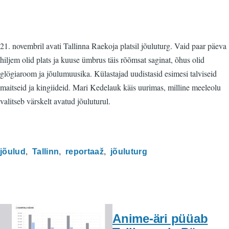
21. novembril avati Tallinna Raekoja platsil jõuluturg. Vaid paar päeva
hiljem olid plats ja kuuse ümbrus täis rõõmsat saginat, õhus olid
glögiaroom ja jõulumuusika. Külastajad uudistasid esimesi talviseid
maitseid ja kingiideid. Mari Kedelauk käis uurimas, milline meeleolu
valitseb värskelt avatud jõuluturul.
jõulud
Tallinn
reportaaž
jõuluturg
Anime-äri püüab