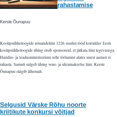
rahastamise
Kerste Õunapuu
Koolipsühholoogide nõuandeliini 1226 sisulist tööd korraldav Eesti
koolipsühholoogide ühing otsib sponsoreid, et jätkata liini tegevusega.
Haridus- ja teadusministeerium selle töötamist alates uuest aastast ei
rahasta. Samuti sulgeb ühing vene- ja ukrainakeelse liini. Kerste
Õunapuu räägib lähemalt.
Selgusid Värske Rõhu noorte
kriitikute konkursi võitjad