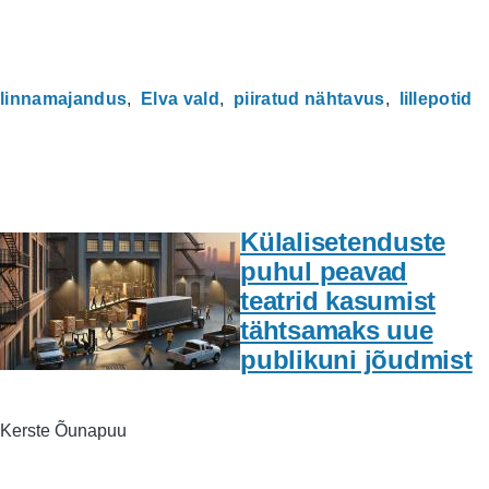
linnamajandus
Elva vald
piiratud nähtavus
lillepotid
Külalisetenduste
puhul peavad
teatrid kasumist
tähtsamaks uue
publikuni jõudmist
Kerste Õunapuu