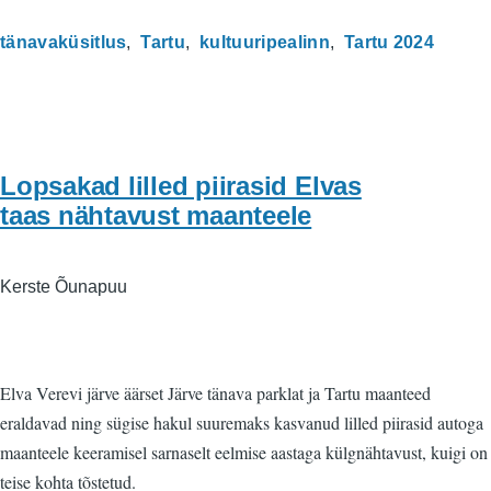
tänavaküsitlus
Tartu
kultuuripealinn
Tartu 2024
Lopsakad lilled piirasid Elvas
taas nähtavust maanteele
Kerste Õunapuu
Elva Verevi järve äärset Järve tänava parklat ja Tartu maanteed
eraldavad ning sügise hakul suuremaks kasvanud lilled piirasid autoga
maanteele keeramisel sarnaselt eelmise aastaga külgnähtavust, kuigi on
teise kohta tõstetud.