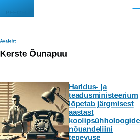
Liigu edasi põhisisu juurde
Men
PEEGEL
Leivapuru
Avaleht
Kerste Õunapuu
Haridus- ja
teadusministeerium
lõpetab järgmisest
aastast
koolipsühholoogide
nõuandeliini
tegevuse