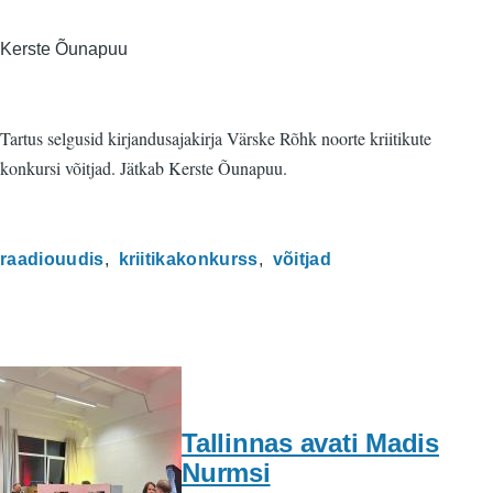
Kerste Õunapuu
Tartus selgusid kirjandusajakirja Värske Rõhk noorte kriitikute
konkursi võitjad. Jätkab Kerste Õunapuu.
raadiouudis
kriitikakonkurss
võitjad
Tallinnas avati Madis
Nurmsi