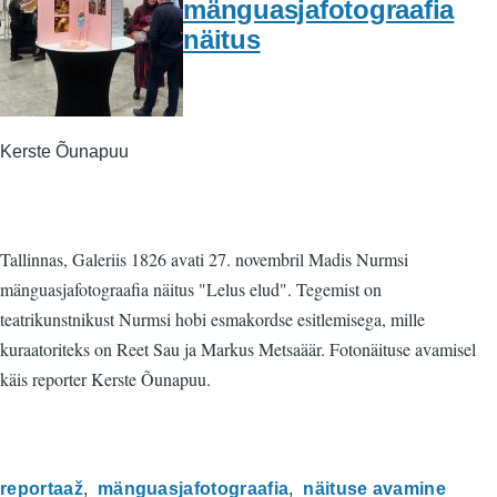
mänguasjafotograafia
näitus
Kerste Õunapuu
Tallinnas, Galeriis 1826 avati 27. novembril Madis Nurmsi
mänguasjafotograafia näitus "Lelus elud". Tegemist on
teatrikunstnikust Nurmsi hobi esmakordse esitlemisega, mille
kuraatoriteks on Reet Sau ja Markus Metsaäär. Fotonäituse avamisel
käis reporter Kerste Õunapuu.
reportaaž
mänguasjafotograafia
näituse avamine