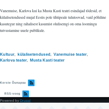
Vanemuise, Karlova kui ka Musta Kasti teatri esindajad tõdesid, et
külalisetendused mujal Eestis pole tihtipeale tulutoovad, vaid põhiline
kasutegur ning rahalisest kasumist olulisemgi on oma loomingu
tutvustamine uuele publikule.
Kultuur
külalisetendused
Vanemuise teater
Karlova teater
Musta Kasti teater
Kerste Õunapuu
RSS-voog
Powered by
Drupal