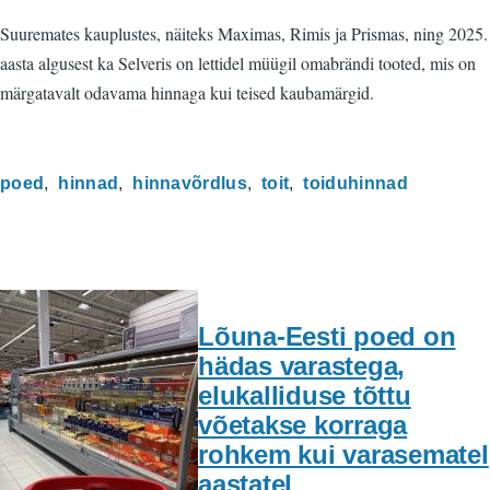
Suuremates kauplustes, näiteks Maximas, Rimis ja Prismas, ning 2025.
aasta algusest ka Selveris on lettidel müügil omabrändi tooted, mis on
märgatavalt odavama hinnaga kui teised kaubamärgid.
poed
hinnad
hinnavõrdlus
toit
toiduhinnad
Lõuna-Eesti poed on
hädas varastega,
elukalliduse tõttu
võetakse korraga
rohkem kui varasematel
aastatel