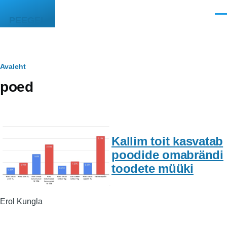
Liigu edasi põhisisu juurde
Men
PEEGEL
Leivapuru
Avaleht
poed
Kallim toit kasvatab
poodide omabrändi
toodete müüki
Erol Kungla