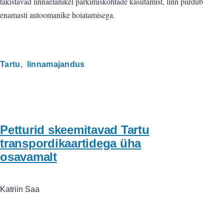
takistavad linnaelanikel parkimiskohtade kasutamist, linn piirdub
enamasti autoomanike hoiatamisega.
Tartu
linnamajandus
Petturid skeemitavad Tartu
transpordikaartidega üha
osavamalt
Katriin Saa