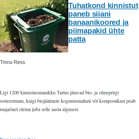
Tuhatkond kinnistut
paneb siiani
banaanikoored ja
piimapakid ühte
patta
Triinu Ress
Ligi 1200 kinnistuomanikku Tartus jätavad bio- ja olmeprügi
sorteerimata, kuigi biojäätmete kogumismahuti või kompostikast peab
majaõuel olema juba selle aasta algusest.