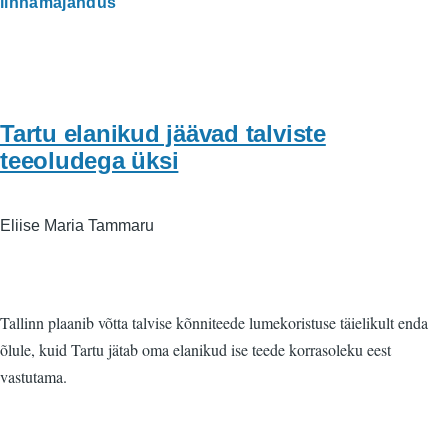
linnamajandus
Tartu elanikud jäävad talviste
teeoludega üksi
Eliise Maria Tammaru
Tallinn plaanib võtta talvise kõnniteede lumekoristuse täielikult enda
õlule, kuid Tartu jätab oma elanikud ise teede korrasoleku eest
vastutama.