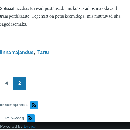
Sotsiaalmeedias levivad postitused, mis kutsuvad ostma odavaid
transpordikaarte. Tegemist on petuskeemidega, mis muutuvad üha
sagedasemaks.
linnamajandus
Tartu
2
Pagination
Eelmine
leht
linnamajandus
RSS-voog
Powered by
Drupal