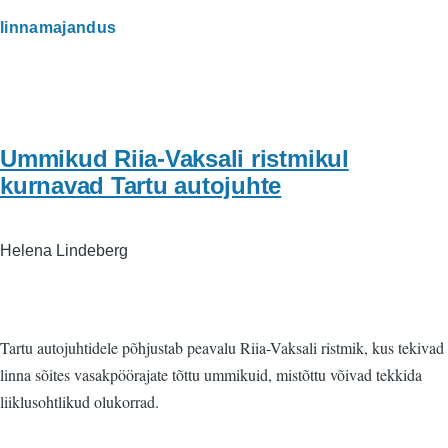
linnamajandus
Ummikud Riia-Vaksali ristmikul
kurnavad Tartu autojuhte
Helena Lindeberg
Tartu autojuhtidele põhjustab peavalu Riia-Vaksali ristmik, kus tekivad
linna sõites vasakpöörajate tõttu ummikuid, mistõttu võivad tekkida
liiklusohtlikud olukorrad.