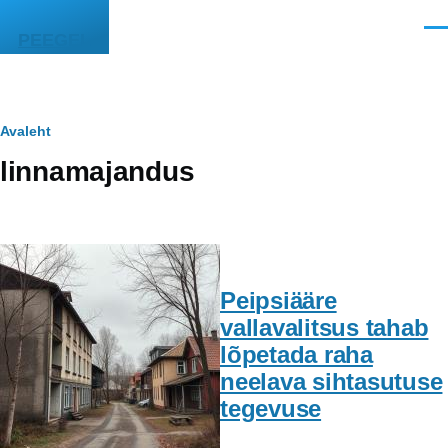
Liigu edasi põhisisu juurde
Men
PEEGEL
Leivapuru
Avaleht
linnamajandus
Peipsiääre
vallavalitsus tahab
lõpetada raha
neelava sihtasutuse
tegevuse