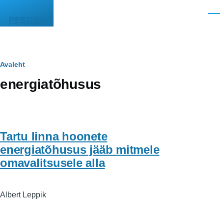
Liigu edasi põhisisu juurde
Men
PEEGEL
Leivapuru
Avaleht
energiatõhusus
Tartu linna hoonete
energiatõhusus jääb mitmele
omavalitsusele alla
Albert Leppik