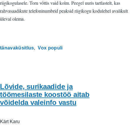
riigikogulasele. Toru võttis vaid kolm. Peegel uuris tartlastelt, kas
rahvasaadikute telefoninumbrid peaksid riigikogu kodulehel avalikult
üleval olema.
tänavaküsitlus
Vox populi
Lõvide, surikaadide ja
töömesilaste koostöö aitab
võidelda valeinfo vastu
Kärt Karu