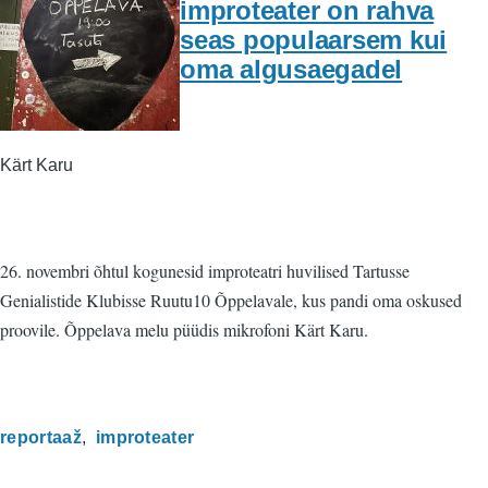
improteater on rahva
seas populaarsem kui
oma algusaegadel
Kärt Karu
26. novembri õhtul kogunesid improteatri huvilised Tartusse
Genialistide Klubisse Ruutu10 Õppelavale, kus pandi oma oskused
proovile. Õppelava melu püüdis mikrofoni Kärt Karu.
reportaaž
improteater