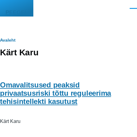
Liigu edasi põhisisu juurde
Men
PEEGEL
Leivapuru
Avaleht
Kärt Karu
Omavalitsused peaksid
privaatsusriski tõttu reguleerima
tehisintellekti kasutust
Kärt Karu