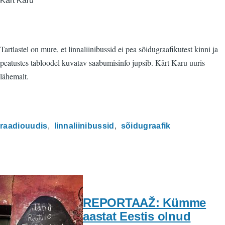
Kärt Karu
Tartlastel on mure, et linnaliinibussid ei pea sõidugraafikutest kinni ja
peatustes tabloodel kuvatav saabumisinfo jupsib. Kärt Karu uuris
lähemalt.
raadiouudis
linnaliinibussid
sõidugraafik
REPORTAAŽ: Kümme
aastat Eestis olnud