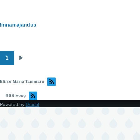
linnamajandus
1
Pagination
Järgmine
leht
Eliise Maria Tammaru
RSS-voog
Powered by
Drupal