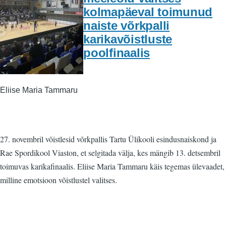
kolmapäeval toimunud
naiste võrkpalli
karikavõistluste
poolfinaalis
Eliise Maria Tammaru
27. novembril võistlesid võrkpallis Tartu Ülikooli esindusnaiskond ja
Rae Spordikool Viaston, et selgitada välja, kes mängib 13. detsembril
toimuvas karikafinaalis. Eliise Maria Tammaru käis tegemas ülevaadet,
milline emotsioon võistlustel valitses.