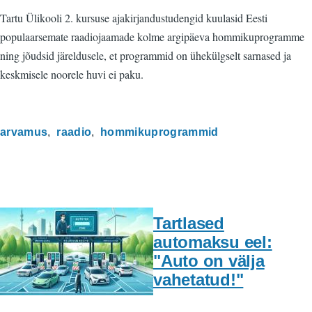
Tartu Ülikooli 2. kursuse ajakirjandustudengid kuulasid Eesti
populaarsemate raadiojaamade kolme argipäeva hommikuprogramme
ning jõudsid järeldusele, et programmid on ühekülgselt sarnased ja
keskmisele noorele huvi ei paku.
arvamus
raadio
hommikuprogrammid
Tartlased
automaksu eel:
"Auto on välja
vahetatud!"