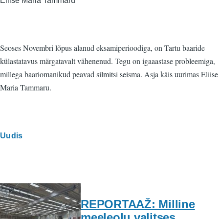
Eliise Maria Tammaru
Seoses Novembri lõpus alanud eksamiperioodiga, on Tartu baaride
külastatavus märgatavalt vähenenud. Tegu on igaaastase probleemiga,
millega baariomanikud peavad silmitsi seisma. Asja käis uurimas Eliise
Maria Tammaru.
Uudis
REPORTAAŽ: Milline
meeleolu valitses