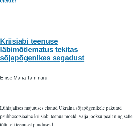
elekter
Kriisiabi teenuse
läbimõtlematus tekitas
sõjapõgenikes segadust
Eliise Maria Tammaru
Lühiajalises majutuses elanud Ukraina sõjapõgenikele pakutud
psühhosotsiaalne kriisiabi teenus mõeldi välja jooksu pealt ning selle
tõttu oli teenusel puuduseid.