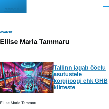
Liigu edasi põhisisu juurde
Men
PEEGEL
Leivapuru
Avaleht
Eliise Maria Tammaru
Tallinn jagab ööelu
asutustele
korgijoogi ehk GHB
kiirteste
Eliise Maria Tammaru