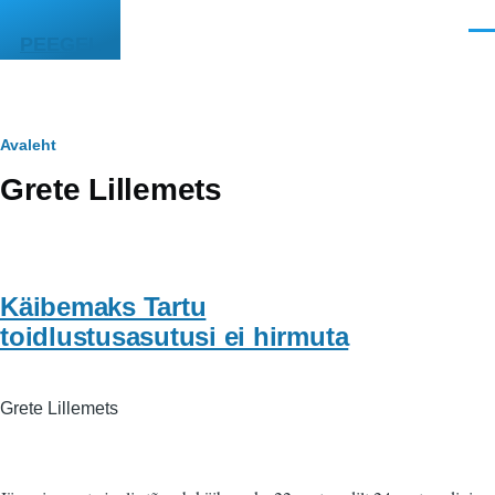
Liigu edasi põhisisu juurde
Men
PEEGEL
Leivapuru
Avaleht
Grete Lillemets
Käibemaks Tartu
toidlustusasutusi ei hirmuta
Grete Lillemets