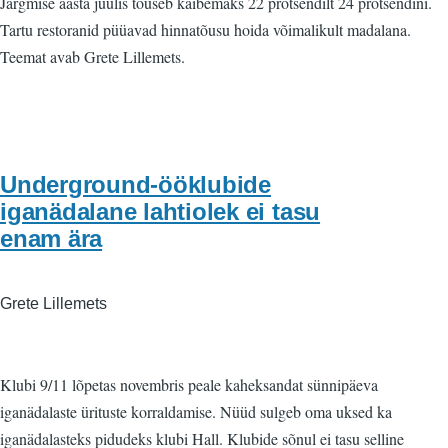
Järgmise aasta juulis tõuseb käibemaks 22 protsendilt 24 protsendini.
Tartu restoranid püüavad hinnatõusu hoida võimalikult madalana.
Teemat avab Grete Lillemets.
Underground-ööklubide
iganädalane lahtiolek ei tasu
enam ära
Grete Lillemets
Klubi 9/11 lõpetas novembris peale kaheksandat sünnipäeva
iganädalaste ürituste korraldamise. Nüüd sulgeb oma uksed ka
iganädalasteks pidudeks klubi Hall. Klubide sõnul ei tasu selline