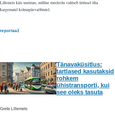
Lillemets käis uurimas, milline meeleolu valitseb üritusel üha
kargematel kolmapäevaõhtutel.
reportaaž
Tänavaküsitlus:
tartlased kasutaksid
rohkem
ühistransporti, kui
see oleks tasuta
Grete Lillemets