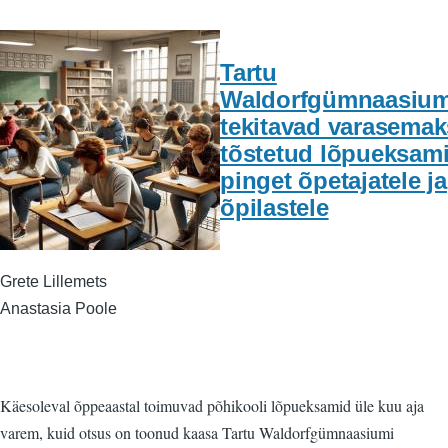
Tartu
Waldorfgümnaasium
tekitavad varasemak
tõstetud lõpueksam
pinget õpetajatele ja
õpilastele
Grete Lillemets
Anastasia Poole
Käesoleval õppeaastal toimuvad põhikooli lõpueksamid üle kuu aja
varem, kuid otsus on toonud kaasa Tartu Waldorfgümnaasiumi