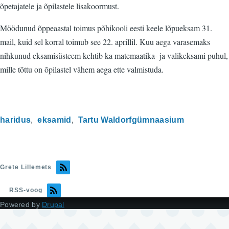
õpetajatele ja õpilastele lisakoormust.
Möödunud õppeaastal toimus põhikooli eesti keele lõpueksam 31.
mail, kuid sel korral toimub see 22. aprillil. Kuu aega varasemaks
nihkunud eksamisüsteem kehtib ka matemaatika- ja valikeksami puhul,
mille tõttu on õpilastel vähem aega ette valmistuda.
haridus
eksamid
Tartu Waldorfgümnaasium
Grete Lillemets
RSS-voog
Powered by
Drupal