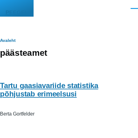
Liigu edasi põhisisu juurde
Men
PEEGEL
Leivapuru
Avaleht
päästeamet
Tartu gaasiavariide statistika
põhjustab erimeelsusi
Berta Gortfelder