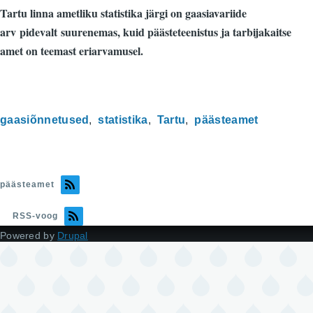
Tartu linna ametliku statistika järgi on gaasiavariide
arv pidevalt suurenemas, kuid päästeteenistus ja tarbijakaitse
amet on teemast eriarvamusel.
gaasiõnnetused
statistika
Tartu
päästeamet
päästeamet
RSS-voog
Powered by
Drupal