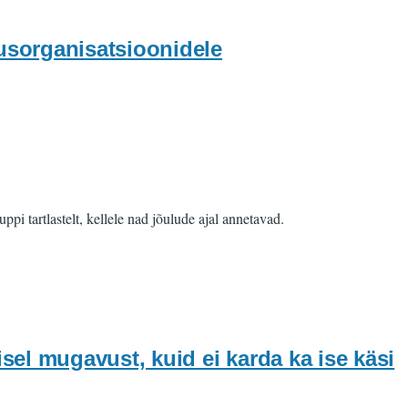
sorganisatsioonidele
pi tartlastelt, kellele nad jõulude ajal annetavad.
el mugavust, kuid ei karda ka ise käsi