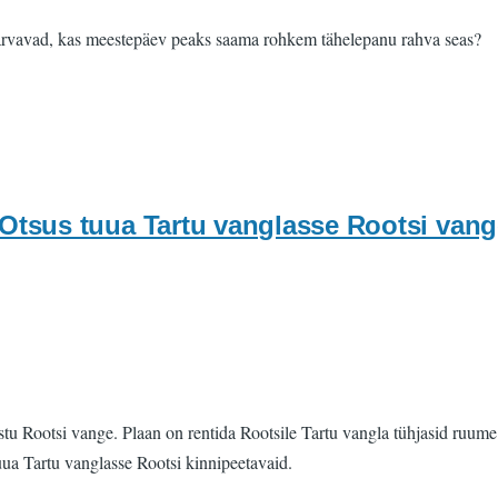
d arvavad, kas meestepäev peaks saama rohkem tähelepanu rahva seas?
us tuua Tartu vanglasse Rootsi vange 
vastu Rootsi vange. Plaan on rentida Rootsile Tartu vangla tühjasid ruu
uua Tartu vanglasse Rootsi kinnipeetavaid.