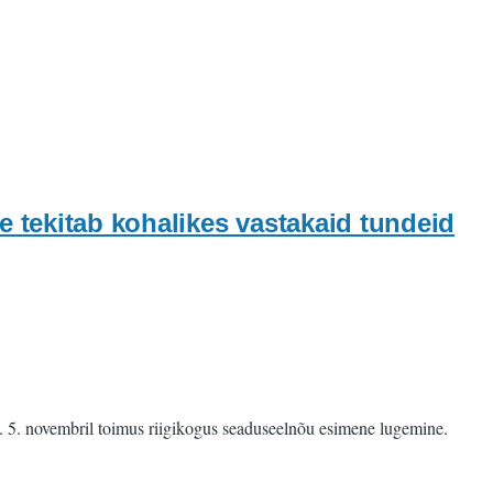
tekitab kohalikes vastakaid tundeid
me. 5. novembril toimus riigikogus seaduseelnõu esimene lugemine.