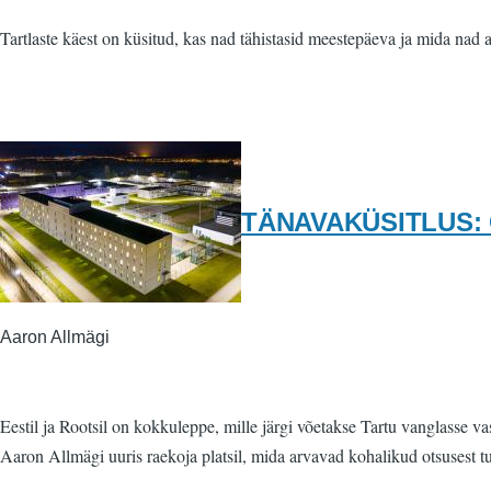
Tartlaste käest on küsitud, kas nad tähistasid meestepäeva ja mida na
TÄNAVAKÜSITLUS: Ots
Aaron Allmägi
Eestil ja Rootsil on kokkuleppe, mille järgi võetakse Tartu vanglasse 
Aaron Allmägi uuris raekoja platsil, mida arvavad kohalikud otsusest t