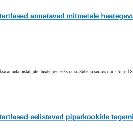
rtlased annetavad mitmetele heategevu
se annetamistalgutel heategevuseks raha. Sellega seoses uuris Sigrid Sup
tlased eelistavad piparkookide tegemis