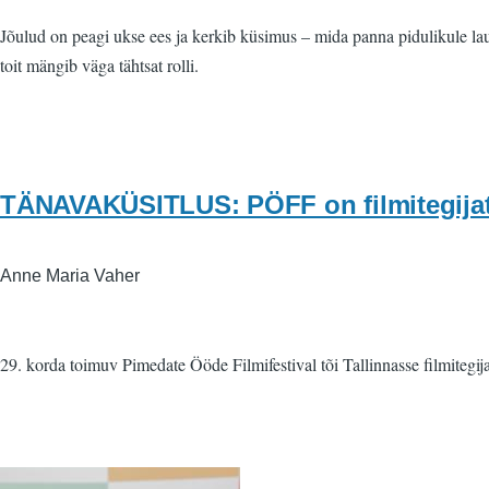
Jõulud on peagi ukse ees ja kerkib küsimus – mida panna pidulikule laual
toit mängib väga tähtsat rolli.
TÄNAVAKÜSITLUS: PÖFF on filmitegijate
Anne Maria Vaher
29. korda toimuv Pimedate Ööde Filmifestival tõi Tallinnasse filmitegij