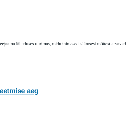
dteejaama läheduses uurimas, mida inimesed säärasest mõttest arvavad.
eetmise aeg