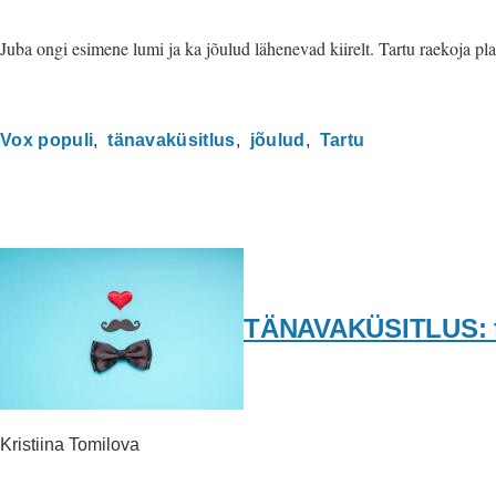
Juba ongi esimene lumi ja ka jõulud lähenevad kiirelt. Tartu raekoja pla
Vox populi
tänavaküsitlus
jõulud
Tartu
TÄNAVAKÜSITLUS: ta
Kristiina Tomilova