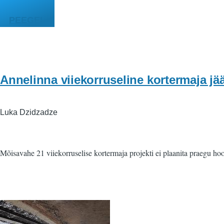
Liigu edasi põhisisu juurde
PEEGEL
Annelinna viiekorruseline kortermaja jä
Luka Dzidzadze
Mõisavahe 21 viiekorruselise kortermaja projekti ei plaanita praegu ho