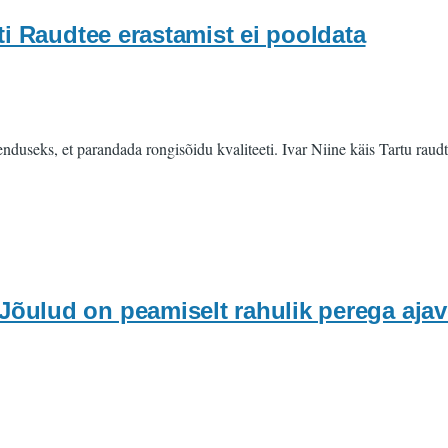
ti Raudtee erastamist ei pooldata
nduseks, et parandada rongisõidu kvaliteeti. Ivar Niine käis Tartu rau
ulud on peamiselt rahulik perega ajav