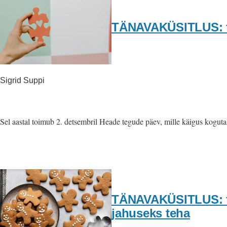
TÄNAVAKÜSITLUS: ta
Sigrid Suppi
Sel aastal toimub 2. detsembril Heade tegude päev, mille käigus kogutak
TÄNAVAKÜSITLUS: tar
jahuseks teha