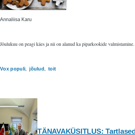
Annaliisa Karu
Jõulukuu on peagi käes ja nii on alanud ka piparkookide valmistamine. An
Vox populi
jõulud
toit
TÄNAVAKÜSITLUS: Tartlased 