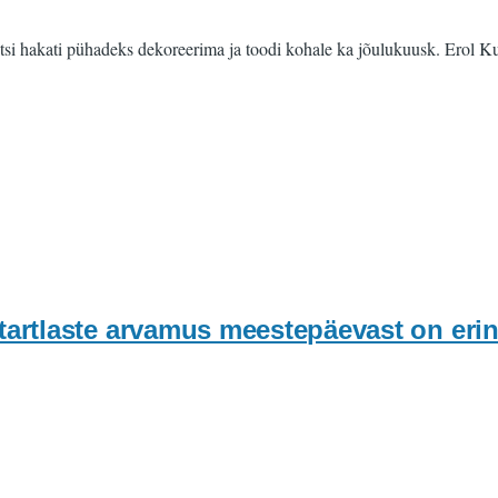
tsi hakati pühadeks dekoreerima ja toodi kohale ka jõulukuusk. Erol Kung
rtlaste arvamus meestepäevast on eri