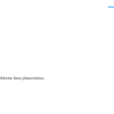
Men
robleeme linna planeerimises.