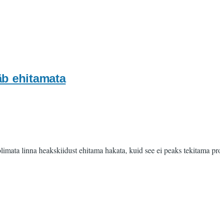
äb ehitamata
olimata linna heakskiidust ehitama hakata, kuid see ei peaks tekitama p