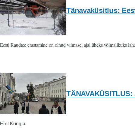
Tänavaküsitlus: Ees
Eesti Raudtee erastamine on olnud viimasel ajal üheks võimalikuks lahe
TÄNAVAKÜSITLUS: Jõ
Erol Kungla