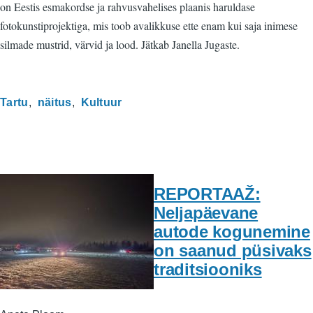
on Eestis esmakordse ja rahvusvahelises plaanis haruldase
fotokunstiprojektiga, mis toob avalikkuse ette enam kui saja inimese
silmade mustrid, värvid ja lood. Jätkab Janella Jugaste.
Tartu
näitus
Kultuur
REPORTAAŽ:
Neljapäevane
autode kogunemine
on saanud püsivaks
traditsiooniks