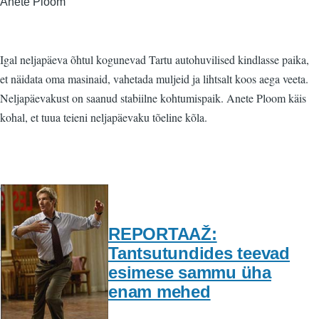
Anete Ploom
Igal neljapäeva õhtul kogunevad Tartu autohuvilised kindlasse paika,
et näidata oma masinaid, vahetada muljeid ja lihtsalt koos aega veeta.
Neljapäevakust on saanud stabiilne kohtumispaik. Anete Ploom käis
kohal, et tuua teieni neljapäevaku tõeline kõla.
REPORTAAŽ:
Tantsutundides teevad
esimese sammu üha
enam mehed