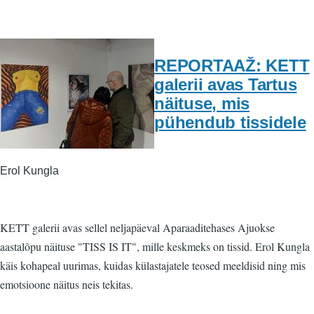
REPORTAAŽ: KETT
galerii avas Tartus
näituse, mis
pühendub tissidele
Erol Kungla
KETT galerii avas sellel neljapäeval Aparaaditehases Ajuokse
aastalõpu näituse "TISS IS IT", mille keskmeks on tissid. Erol Kungla
käis kohapeal uurimas, kuidas külastajatele teosed meeldisid ning mis
emotsioone näitus neis tekitas.