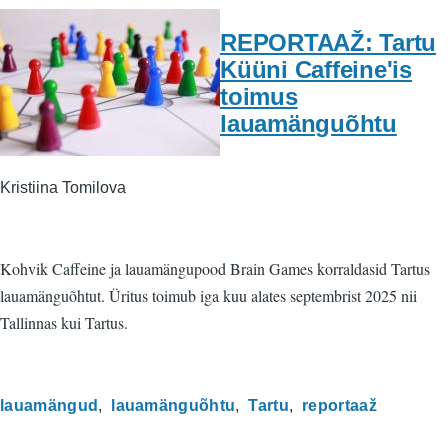
REPORTAAŽ: Tartu
Küüni Caffeine'is
toimus
lauamänguõhtu
Kristiina Tomilova
Kohvik Caffeine ja lauamängupood Brain Games korraldasid Tartus
lauamänguõhtut. Üritus toimub iga kuu alates septembrist 2025 nii
Tallinnas kui Tartus.
lauamängud
lauamänguõhtu
Tartu
reportaaž