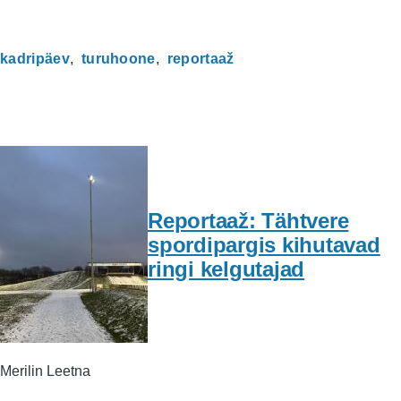
kadripäev
turuhoone
reportaaž
Reportaaž: Tähtvere
spordipargis kihutavad
ringi kelgutajad
Merilin Leetna