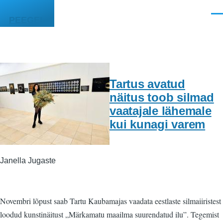
Liigu edasi põhisisu juurde
Men
PEEGEL
Tartus avatud
näitus toob silmad
vaatajale lähemale
kui kunagi varem
Janella Jugaste
Novembri lõpust saab Tartu Kaubamajas vaadata eestlaste silmaiiristest
loodud kunstinäitust „Märkamatu maailma suurendatud ilu”. Tegemist