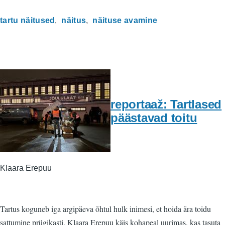
tartu näitused
näitus
näituse avamine
reportaaž: Tartlased
päästavad toitu
Klaara Erepuu
Tartus koguneb iga argipäeva õhtul hulk inimesi, et hoida ära toidu
sattumine prügikasti. Klaara Erepuu käis kohapeal uurimas, kas tasuta