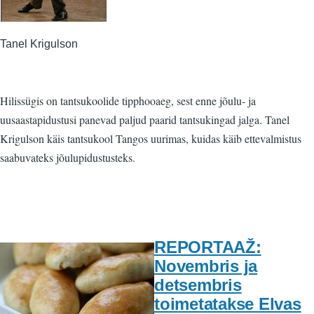
Tanel Krigulson
Hilissügis on tantsukoolide tipphooaeg, sest enne jõulu- ja
uusaastapidustusi panevad paljud paarid tantsukingad jalga. Tanel
Krigulson käis tantsukool Tangos uurimas, kuidas käib ettevalmistus
saabuvateks jõulupidustusteks.
REPORTAAŽ:
Novembris ja
detsembris
toimetatakse Elvas