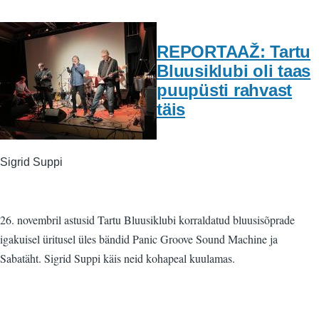
REPORTAAŽ: Tartu
Bluusiklubi oli taas
puupüsti rahvast
täis
Sigrid Suppi
26. novembril astusid Tartu Bluusiklubi korraldatud bluusisõprade
igakuisel üritusel üles bändid Panic Groove Sound Machine ja
Sabatäht. Sigrid Suppi käis neid kohapeal kuulamas.