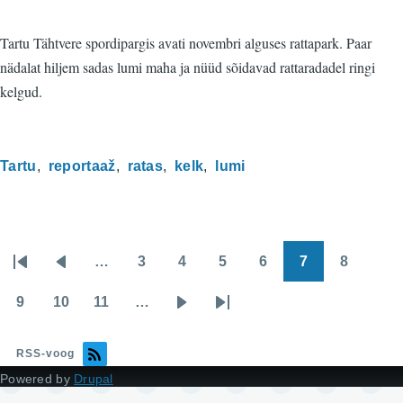
Tartu Tähtvere spordipargis avati novembri alguses rattapark. Paar
nädalat hiljem sadas lumi maha ja nüüd sõidavad rattaradadel ringi
kelgud.
Tartu
reportaaž
ratas
kelk
lumi
…
3
4
5
6
7
8
Pagination
Esimene
Eelmine
Page
Page
Page
Page
Page
Page
leht
leht
9
10
11
…
Page
Page
Page
Järgmine
Viimane
leht
leht
RSS-voog
Powered by
Drupal