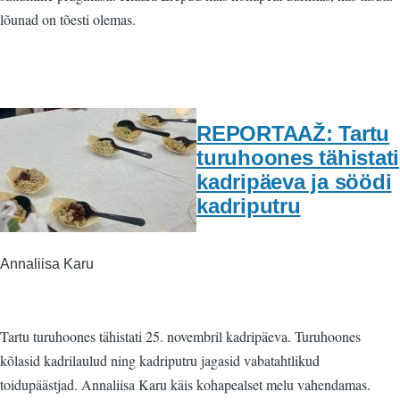
lõunad on tõesti olemas.
REPORTAAŽ: Tartu
turuhoones tähistati
kadripäeva ja söödi
kadriputru
Annaliisa Karu
Tartu turuhoones tähistati 25. novembril kadripäeva. Turuhoones
kõlasid kadrilaulud ning kadriputru jagasid vabatahtlikud
toidupäästjad. Annaliisa Karu käis kohapealset melu vahendamas.