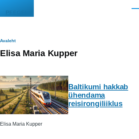
Liigu edasi põhisisu juurde
Men
PEEGEL
Leivapuru
Avaleht
Elisa Maria Kupper
Baltikumi hakkab
ühendama
reisirongiliiklus
Elisa Maria Kupper