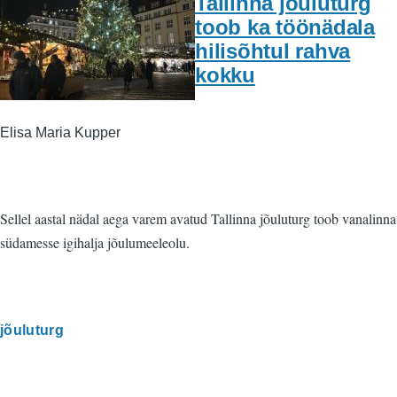
Tallinna jõuluturg
toob ka töönädala
hilisõhtul rahva
kokku
Elisa Maria Kupper
Sellel aastal nädal aega varem avatud Tallinna jõuluturg toob vanalinna
südamesse igihalja jõulumeeleolu.
jõuluturg