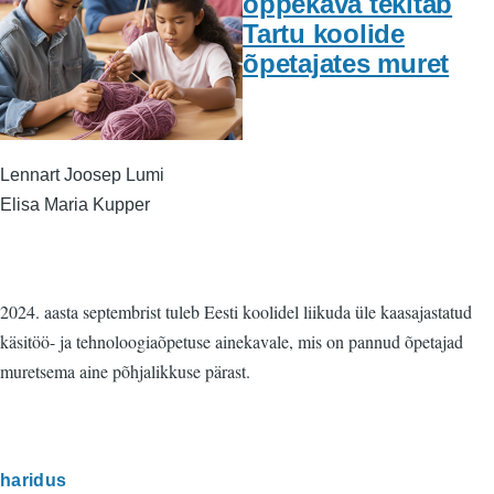
õppekava tekitab
Tartu koolide
õpetajates muret
Lennart Joosep Lumi
Elisa Maria Kupper
2024. aasta septembrist tuleb Eesti koolidel liikuda üle kaasajastatud
käsitöö- ja tehnoloogiaõpetuse ainekavale, mis on pannud õpetajad
muretsema aine põhjalikkuse pärast.
haridus