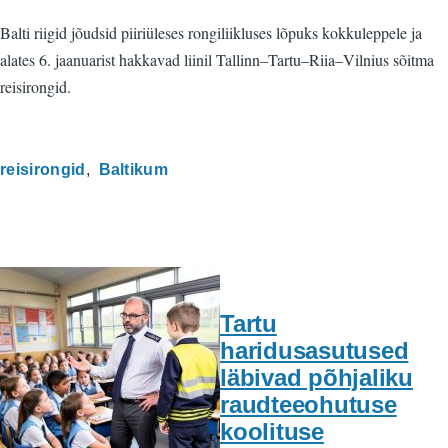
Balti riigid jõudsid piiriüleses rongiliikluses lõpuks kokkuleppele ja
alates 6. jaanuarist hakkavad liinil Tallinn–Tartu–Riia–Vilnius sõitma
reisirongid.
reisirongid
Baltikum
Tartu
haridusasutused
läbivad põhjaliku
raudteeohutuse
koolituse