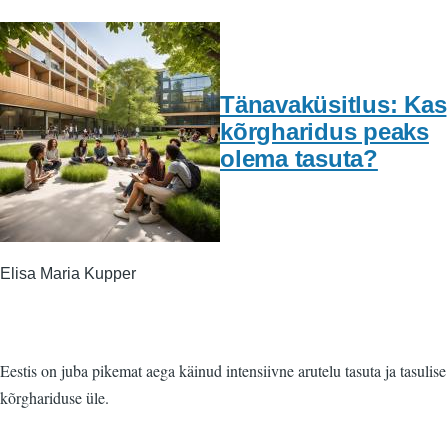
Tänavaküsitlus: Kas
kõrgharidus peaks
olema tasuta?
Elisa Maria Kupper
Eestis on juba pikemat aega käinud intensiivne arutelu tasuta ja tasulise
kõrghariduse üle.