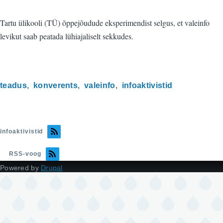
Tartu ülikooli (TÜ) õppejõudude eksperimendist selgus, et valeinfo
levikut saab peatada lühiajaliselt sekkudes.
teadus
konverents
valeinfo
infoaktivistid
infoaktivistid
RSS-voog
Powered by
Drupal