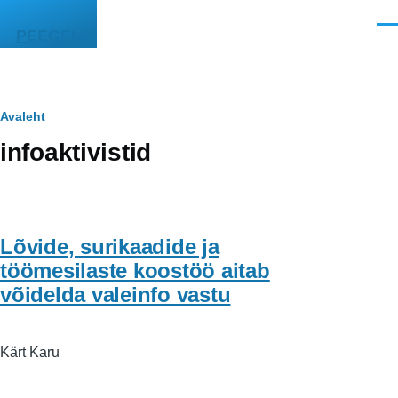
Liigu edasi põhisisu juurde
Men
PEEGEL
Leivapuru
Avaleht
infoaktivistid
Lõvide, surikaadide ja
töömesilaste koostöö aitab
võidelda valeinfo vastu
Kärt Karu