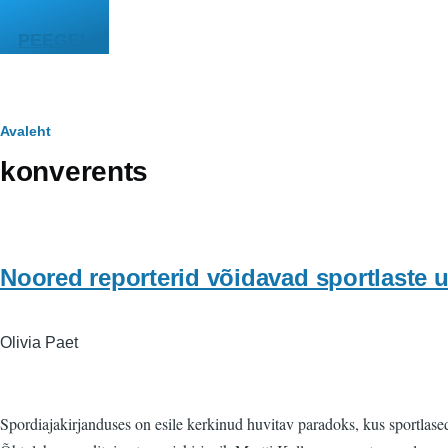
Liigu edasi põhisisu juurde
PEEGEL
Leivapuru
Avaleht
konverents
Noored reporterid võidavad sportlaste
Olivia Paet
Spordiajakirjanduses on esile kerkinud huvitav paradoks, kus sportlas