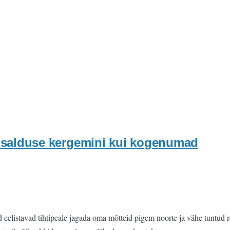
 usalduse kergemini kui kogenumad
ed eelistavad tihtipeale jagada oma mõtteid pigem noorte ja vähe tuntu