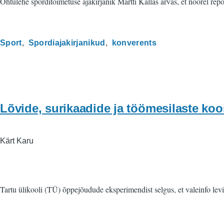
Õhtulehe sporditoimetuse ajakirjanik Martti Kallas arvas, et noorel repo
Sport
Spordiajakirjanikud
konverents
Lõvide, surikaadide ja töömesilaste koo
Kärt Karu
Tartu ülikooli (TÜ) õppejõudude eksperimendist selgus, et valeinfo levi