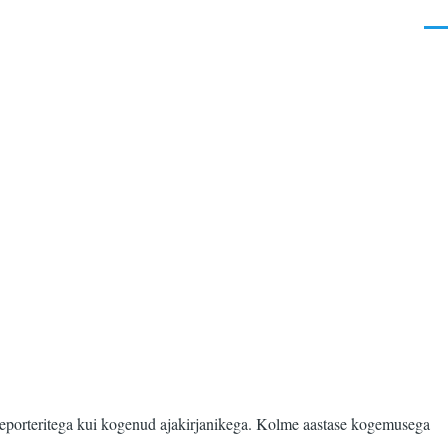
Men
d reporteritega kui kogenud ajakirjanikega. Kolme aastase kogemusega