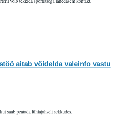
rteril võib tekkida sportlasega lähedasem kontakt.
stöö aitab võidelda valeinfo vastu
kut saab peatada lühiajaliselt sekkudes.