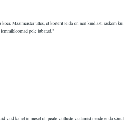
r. Maalmeister ütles, et korterit leida on neil kindlasti raskem kui
 et lemmikloomad pole lubatud."
id vaid kahel inimesel oli peale väitluste vaatamist nende enda sõnul