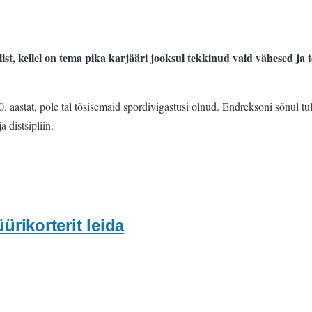
 kellel on tema pika karjääri jooksul tekkinud vaid vähesed ja te
astat, pole tal tõsisemaid spordivigastusi olnud. Endreksoni sõnul tulen
 distsipliin.
rikorterit leida