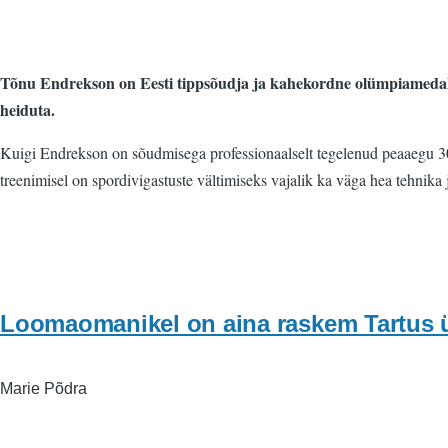
Tõnu Endrekson on Eesti tippsõudja ja kahekordne olümpiamedalist,
heiduta.
Kuigi Endrekson on sõudmisega professionaalselt tegelenud peaaegu 30. a
treenimisel on spordivigastuste vältimiseks vajalik ka väga hea tehnika ja
Loomaomanikel on aina raskem Tartus üü
Marie Põdra