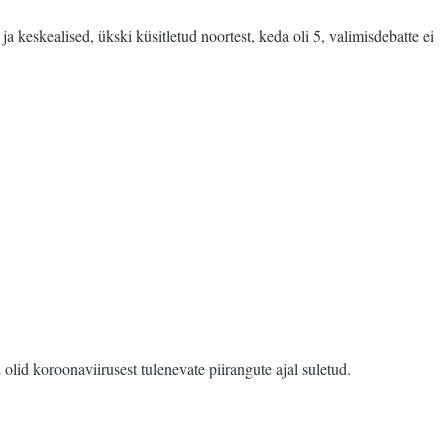
ja keskealised, ükski küsitletud noortest, keda oli 5, valimisdebatte ei
d olid koroonaviirusest tulenevate piirangute ajal suletud.