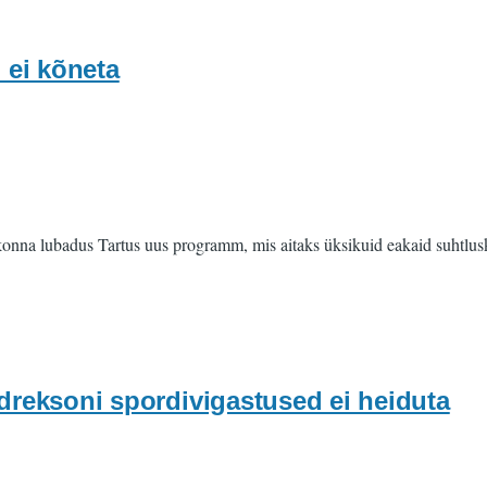
 ei kõneta
konna lubadus Tartus uus programm, mis aitaks üksikuid eakaid suhtlusk
reksoni spordivigastused ei heiduta