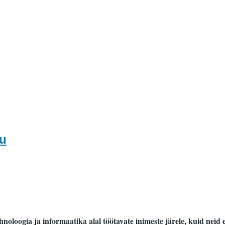
du
oloogia ja informaatika alal töötavate inimeste järele, kuid neid ei 