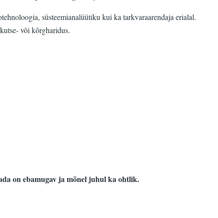
otehnoloogia, süsteemianalüütiku kui ka tarkvaraarendaja erialal.
kutse- või kõrgharidus.
etada on ebamugav ja mõnel juhul ka ohtlik.