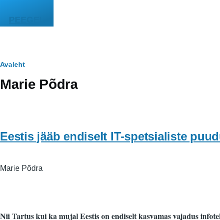
Liigu edasi põhisisu juurde
PEEGEL
Leivapuru
Avaleht
Marie Põdra
Eestis jääb endiselt IT-spetsialiste puu
Marie Põdra
Nii Tartus kui ka mujal Eestis on endiselt kasvamas vajadus infotehn