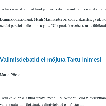
Tartus on üürikortereid turul pidevalt vähe, lemmikloomaomanikel on a
Lemmikloomaomanik Merili Maalmeister on koos elukaaslasega üle kolme 
nendel peredel, kellel looma pole. "Üle poole korteritest, mille üürikuu
Valimisdebatid ei mõjuta Tartu inimesi
Marie Põdra
Tartu kesklinnas Küüni tänaval reedel, 15. oktoobril, olid viieteistküm
valik muutunud, ülejäänuid valimisdebatid ei mõjutanud.