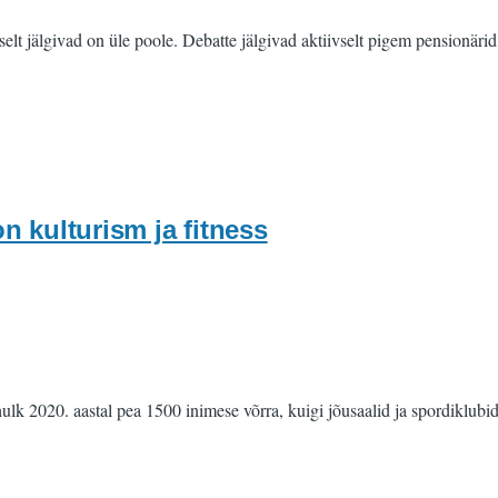
selt jälgivad on üle poole. Debatte jälgivad aktiivselt pigem pensionärid 
 kulturism ja fitness
e hulk 2020. aastal pea 1500 inimese võrra, kuigi jõusaalid ja spordiklubi