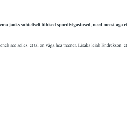
ma jaoks suhteliselt tühised spordivigastused, need meest aga ei
eb see selles, et tal on väga hea treener. Lisaks leiab Endrekson, et