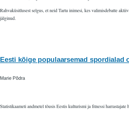
Rahvaküsitlusest selgus, et neid Tartu inimesi, kes valimisdebatte aktiiv
jälginud.
Eesti kõige populaarsemad spordialad on
Marie Põdra
Statistikaameti andmetel tõusis Eestis kulturismi ja fitnessi harrastajat