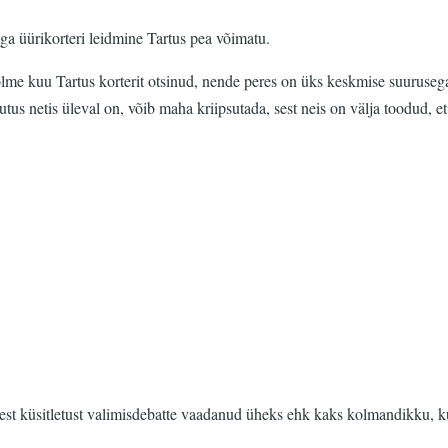
ga üürikorteri leidmine Tartus pea võimatu.
kuu Tartus korterit otsinud, nende peres on üks keskmise suurusega koe
lutus netis üleval on, võib maha kriipsutada, sest neis on välja toodud,
nest küsitletust valimisdebatte vaadanud üheks ehk kaks kolmandikku, ku