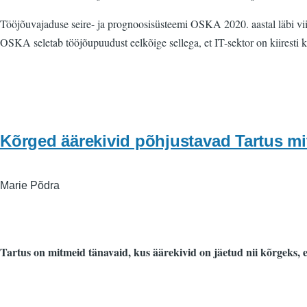
Tööjõuvajaduse seire- ja prognoosisüsteemi OSKA 2020. aastal läbi viidu
OSKA seletab tööjõupuudust eelkõige sellega, et IT-sektor on kiiresti k
Kõrged äärekivid põhjustavad Tartus m
Marie Põdra
Tartus on mitmeid tänavaid, kus äärekivid on jäetud nii kõrgeks, e