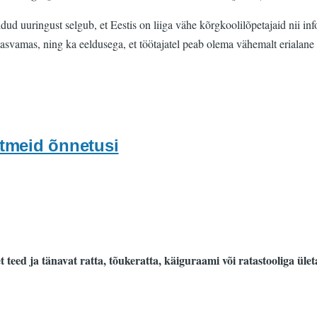
d uuringust selgub, et Eestis on liiga vähe kõrgkoolilõpetajaid nii inf
asvamas, ning ka eeldusega, et töötajatel peab olema vähemalt erialane 
itmeid õnnetusi
t teed ja tänavat ratta, tõukeratta, käiguraami või ratastooliga ül